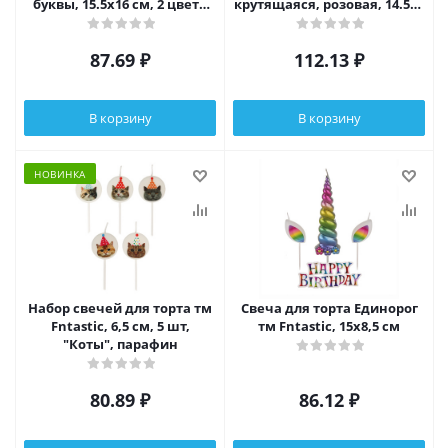
буквы, 15.5х16 см, 2 цвета
крутящаяся, розовая, 14.5x6
(золото, серебро)
см
87.69
₽
112.13
₽
В корзину
В корзину
НОВИНКА
Набор свечей для торта тм
Свеча для торта Единорог
Fntastic, 6,5 см, 5 шт,
тм Fntastic, 15х8,5 см
"Коты", парафин
80.89
₽
86.12
₽