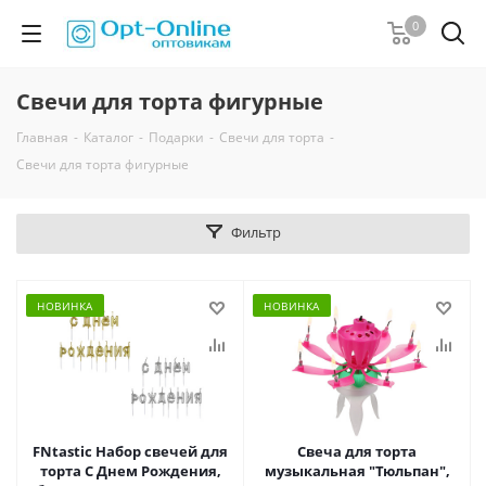
0
Свечи для торта фигурные
Главная
-
Каталог
-
Подарки
-
Свечи для торта
-
Свечи для торта фигурные
Фильтр
НОВИНКА
НОВИНКА
FNtastic Набор свечей для
Свеча для торта
торта С Днем Рождения,
музыкальная "Тюльпан",