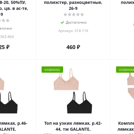
8-20, 50%ПУ,
полиэстер, разноцветные,
полиэ
 цв. в ас-те,
26-9
-9
Достаточно
аточно
Артикул: 314-116
 363-464
25
₽
460
₽
НОВИНКА
НОВИНК
лямках, р.46-
Топ на узких лямках, р.42-
Компле
ALANTE,
44, тм GALANTE,
лямках 