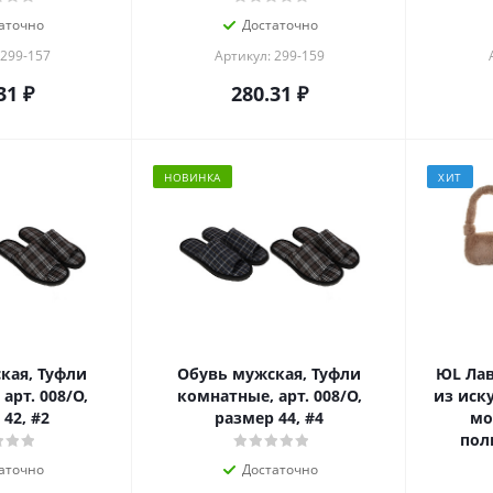
аточно
Достаточно
 299-157
Артикул: 299-159
31
₽
280.31
₽
НОВИНКА
ХИТ
кая, Туфли
Обувь мужская, Туфли
ЮL Лав
арт. 008/О,
комнатные, арт. 008/О,
из иск
42, #2
размер 44, #4
мо
поли
аточно
Достаточно