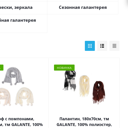
чески, зеркала
Сезонная галантерея
ная галантерея
А
НОВИНКА
ф с помпонами,
Палантин, 180x70см, тм
м, тм GALANTE, 100%
GALANTE, 100% полиэстер,