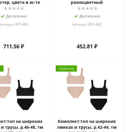
стер, цвета в ас-те
разноцветный
Достаточно
Достаточно
Артикул: 307-464
Артикул: 307-465
711.56
₽
452.81
₽
А
НОВИНКА
кт:топ на широких
Комплект:топ на широких
и трусы, р.46-48, тм
лямках и трусы, р.42-44, тм