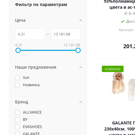
93%полиамид,
Фильтр по параметрам
цвета в ас-
Цена
Дост
Артикул:
4.31
13 181.88
201.
Наши предложения
НОВИНКА
Хит
Новинка
Бренд
ALLVANCE
BY
GALANTE П
EVASHOES
230x40см, 100
GALANTE
цвета в ас