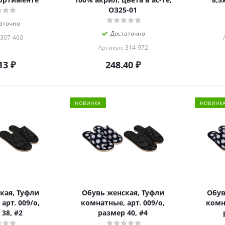
ОЗ25-01
аточно
Достаточно
 307-460
Артикул: 314-972
13
₽
248.40
₽
НОВИНКА
НОВИНК
кая, Туфли
Обувь женская, Туфли
Обув
арт. 009/о,
комнатные, арт. 009/о,
комна
38, #2
размер 40, #4