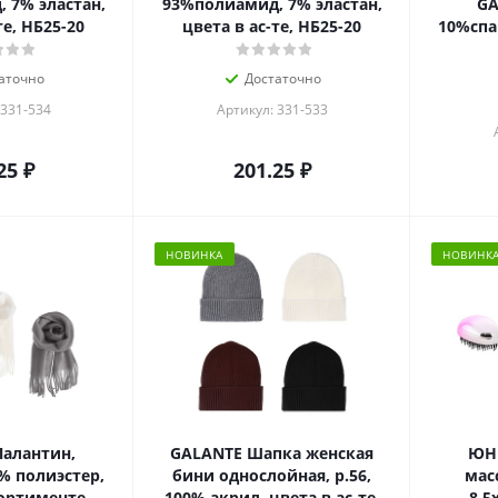
 7% эластан,
93%полиамид, 7% эластан,
GA
те, НБ25-20
цвета в ас-те, НБ25-20
10%спан
аточно
Достаточно
 331-534
Артикул: 331-533
25
₽
201.25
₽
НОВИНКА
НОВИНК
алантин,
GALANTE Шапка женская
ЮНИ
% полиэстер,
бини однослойная, р.56,
мас
сортименте
100% акрил, цвета в ас-те,
8,5