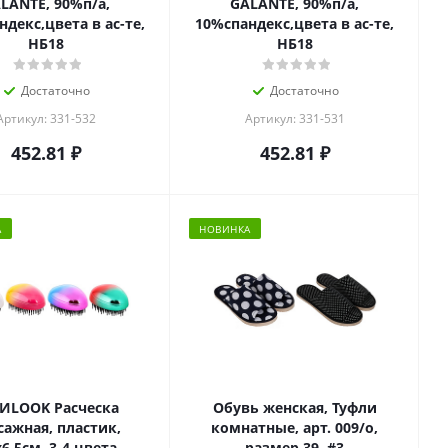
LANTE, 90%п/а,
GALANTE, 90%п/а,
декс,цвета в ас-те,
10%спандекс,цвета в ас-те,
НБ18
НБ18
Достаточно
Достаточно
Артикул: 331-532
Артикул: 331-531
452.81
₽
452.81
₽
А
НОВИНКА
LOOK Расческа
Обувь женская, Туфли
сажная, пластик,
комнатные, арт. 009/о,
х6,5см, 3-4 цвета
размер 39, #3