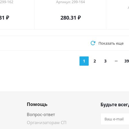
 299-162
Артикул: 299-164
31
₽
280.31
₽
Показать еще
1
2
3
39
Помощь
Будьте всег
Вопрос-ответ
Организаторам СП