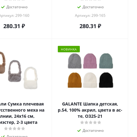
Достаточно
Достаточно
Артикул: 299-160
Артикул: 299-165
280.31
₽
280.31
₽
НОВИНКА
ли Сумка плечевая
GALANTE Шапка детская,
усственного меха на
р.54, 100% акрил, цвета в ас-
лнии, 24x16 см,
те, ОЗ25-21
эстер, 2-3 цвета
Достаточно
Достаточно