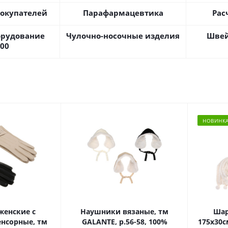
покупателей
Парафармацевтика
Рас
орудование
Чулочно-носочные изделия
Швей
300
НОВИНК
женские с
Наушники вязаные, тм
Шар
нсорные, тм
GALANTE, р.56-58, 100%
175x30с