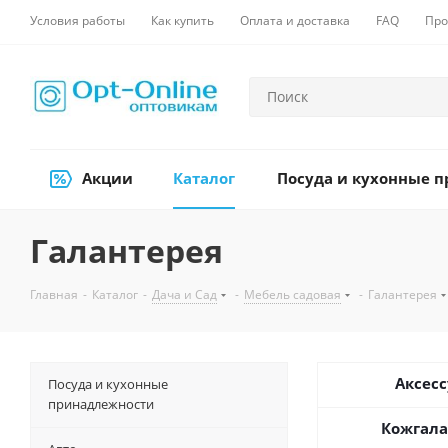
Условия работы
Как купить
Оплата и доставка
FAQ
Про
Акции
Каталог
Посуда и кухонные 
Галантерея
Главная
-
Каталог
-
Дача и Сад
-
Мебель садовая
-
Галантерея
Аксес
Посуда и кухонные
принадлежности
Кожгала