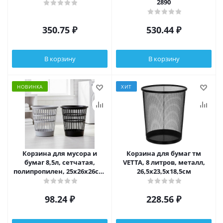
2890
350.75
₽
530.44
₽
В корзину
В корзину
НОВИНКА
ХИТ
Корзина для мусора и
Корзина для бумаг тм
бумаг 8,5л, сетчатая,
VETTA, 8 литров, металл,
полипропилен, 25х26х26см,
26,5х23,5х18,5см
2 цвета
98.24
₽
228.56
₽