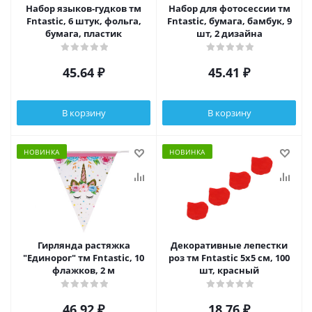
Набор языков-гудков тм
Набор для фотосессии тм
Fntastic, 6 штук, фольга,
Fntastic, бумага, бамбук, 9
бумага, пластик
шт, 2 дизайна
45.64
₽
45.41
₽
В корзину
В корзину
НОВИНКА
НОВИНКА
Гирлянда растяжка
Декоративные лепестки
"Единорог" тм Fntastic, 10
роз тм Fntastic 5x5 см, 100
флажков, 2 м
шт, красный
46.92
₽
18.76
₽