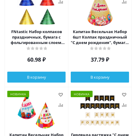
FNtastic Набор колпаков
Капитан Весельчак Набор
праздничных, бумага с
6шт Колпак праздничный
фольгированным слоем,
"С днем рождения", бумага,
19,5x15,5 см, 4 цвета
d13х16см
60.98
₽
37.79
₽
В корзину
В корзину
НОВИНКА
НОВИНКА
Капитан Весельчак Набор
Гирлянда растяжка "С днем