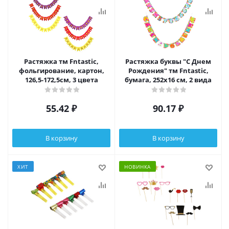
Растяжка тм Fntastic,
Растяжка буквы "С Днем
фольгирование, картон,
Рождения" тм Fntastic,
126,5-172,5см, 3 цвета
бумага, 252х16 см, 2 вида
55.42
₽
90.17
₽
В корзину
В корзину
ХИТ
НОВИНКА