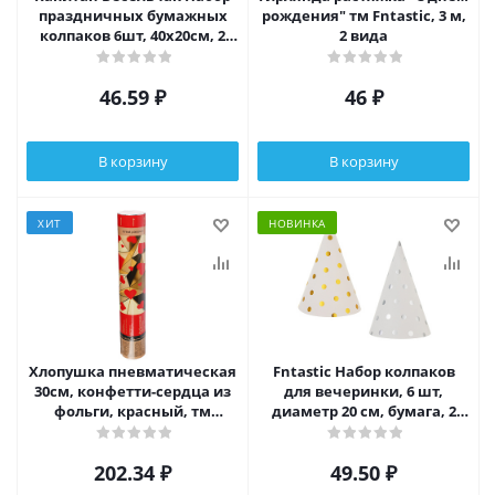
праздничных бумажных
рождения" тм Fntastic, 3 м,
колпаков 6шт, 40х20см, 2
2 вида
вида, 530143/151
46.59
₽
46
₽
В корзину
В корзину
ХИТ
НОВИНКА
Хлопушка пневматическая
Fntastic Набор колпаков
30см, конфетти-сердца из
для вечеринки, 6 шт,
фольги, красный, тм
диаметр 20 см, бумага, 2
МАКСЭМ
дизайна
202.34
₽
49.50
₽