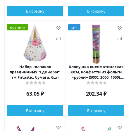
В корзину
В корзину
НОВИНКА
ХИТ
Набор колпаков
Хлопушка пневматическая
праздничных "Единорог"
30см, конфетти из фольги,
тм Fntastic, бумага, 6шт
«рубли» (5000, 2000, 1000),
золотой
63.05
₽
202.34
₽
В корзину
В корзину