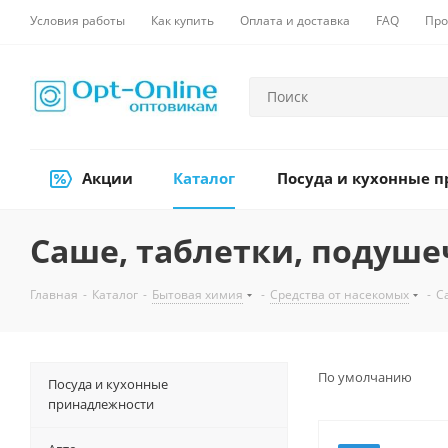
Условия работы
Как купить
Оплата и доставка
FAQ
Про
Акции
Каталог
Посуда и кухонные 
Саше, таблетки, подуше
Главная
-
Каталог
-
Бытовая химия
-
Средства от насекомых
-
С
По умолчанию
Посуда и кухонные
принадлежности