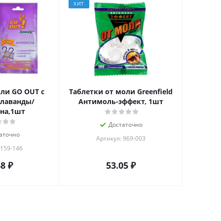
ХИТ
ли GO OUT с
Таблетки от моли Greenfield
лаванды/
Антимоль-эффект, 1шт
на,1шт
Достаточно
аточно
Артикул: 969-003
 159-146
68
₽
53.05
₽