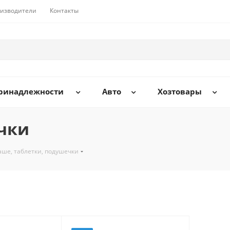
изводители
Контакты
принадлежности
Авто
Хозтовары
чки
аше, таблетки, подушечки