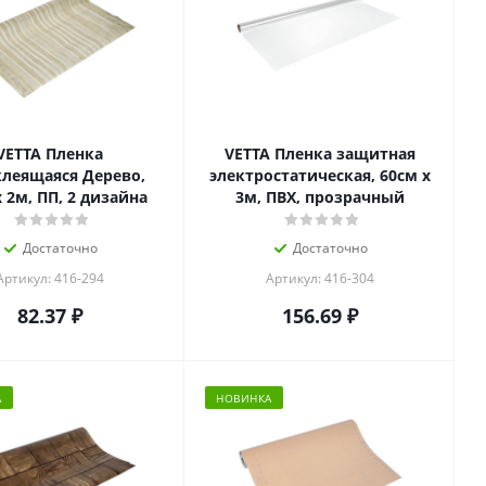
VETTA Пленка
VETTA Пленка защитная
леящаяся Дерево,
электростатическая, 60см x
x 2м, ПП, 2 дизайна
3м, ПВХ, прозрачный
Достаточно
Достаточно
Артикул: 416-294
Артикул: 416-304
82.37
₽
156.69
₽
А
НОВИНКА