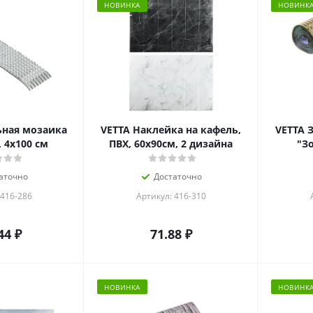
НОВИНКА
НОВИНК
ьная мозаика
VETTA Наклейка на кафель,
VETTA 
 4x100 см
ПВХ, 60x90см, 2 дизайна
"Зо
аточно
Достаточно
 416-286
Артикул: 416-310
44
₽
71.88
₽
НОВИНКА
НОВИНК