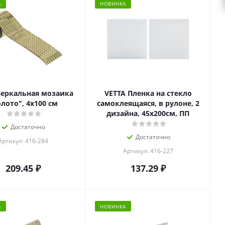
А
НОВИНКА
Зеркальная мозаика
VETTA Пленка на стекло
лото", 4x100 см
самоклеящаяся, в рулоне, 2
дизайна, 45х200см, ПП
Достаточно
Достаточно
Артикул: 416-284
Артикул: 416-227
209.45
₽
137.29
₽
А
НОВИНКА