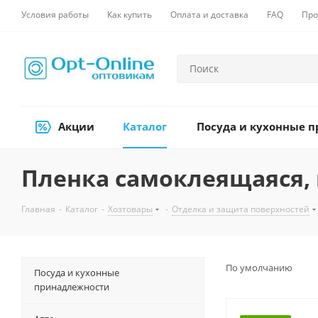
Условия работы
Как купить
Оплата и доставка
FAQ
Про
Акции
Каталог
Посуда и кухонные 
Пленка самоклеящаяся,
Главная
-
Каталог
-
Хозтовары
-
Отделка и защита поверхностей
По умолчанию
Посуда и кухонные
принадлежности