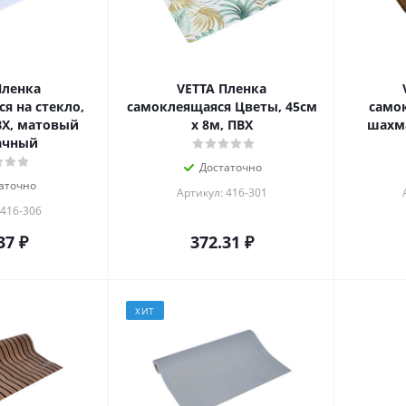
Пленка
VETTA Пленка
я на стекло,
самоклеящаяся Цветы, 45см
само
ВХ, матовый
x 8м, ПВХ
шахма
ачный
Достаточно
аточно
Артикул: 416-301
 416-306
37
₽
372.31
₽
ХИТ