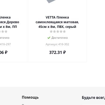
Пленка
VETTA Пленка
яся Дерево
самоклеящаяся матовая,
м x 8м, ПП
45см x 8м, ПВХ, серый
аточно
Достаточно
 416-297
Артикул: 416-302
06
₽
372.31
₽
Помощь
Будьте всег