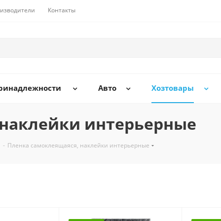
изводители
Контакты
принадлежности
Авто
Хозтовары
 наклейки интерьерные
-
Пленка самоклеящаяся, наклейки интерьерные