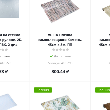
а на стекло
VETTA Пленка
 рулоне, 2D,
самоклеящаяся Камень,
самок
ПВХ, 2 диз
45см x 8м, ПП
45см 
аточно
Достаточно
 416-226
Артикул: 416-293
78
₽
300.44
₽
НОВИНКА
НОВИНК