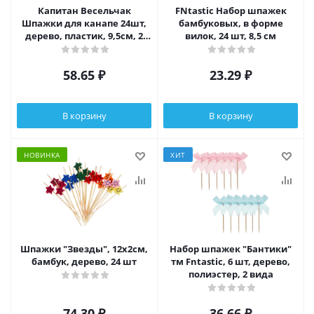
Капитан Весельчак
FNtastic Набор шпажек
Шпажки для канапе 24шт,
бамбуковых, в форме
дерево, пластик, 9,5см, 2
вилок, 24 шт, 8,5 см
цвета, арт 1
58.65
₽
23.29
₽
В корзину
В корзину
НОВИНКА
ХИТ
Шпажки "Звезды", 12x2см,
Набор шпажек "Бантики"
бамбук, дерево, 24 шт
тм Fntastic, 6 шт, дерево,
полиэстер, 2 вида
74.30
₽
36.66
₽