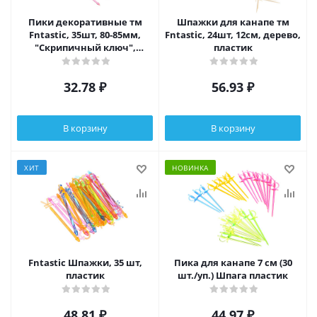
Пики декоративные тм
Шпажки для канапе тм
Fntastic, 35шт, 80-85мм,
Fntastic, 24шт, 12см, дерево,
"Скрипичный ключ",
пластик
"Карты", пластик, 2 вида
32.78
₽
56.93
₽
В корзину
В корзину
ХИТ
НОВИНКА
Fntastic Шпажки, 35 шт,
Пика для канапе 7 см (30
пластик
шт./уп.) Шпага пластик
48.81
₽
44.97
₽