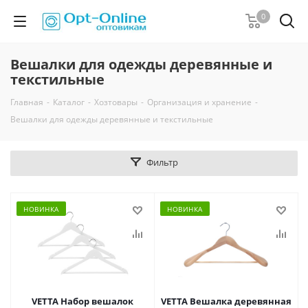
0
Вешалки для одежды деревянные и
текстильные
Главная
-
Каталог
-
Хозтовары
-
Организация и хранение
-
Вешалки для одежды деревянные и текстильные
Фильтр
НОВИНКА
НОВИНКА
VETTA Набор вешалок
VETTA Вешалка деревянная