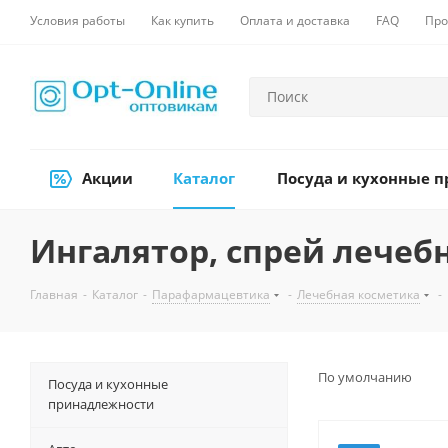
Условия работы
Как купить
Оплата и доставка
FAQ
Про
Акции
Каталог
Посуда и кухонные 
Ингалятор, спрей лечеб
Главная
-
Каталог
-
Парафармацевтика
-
Лечебная косметика
-
По умолчанию
Посуда и кухонные
принадлежности