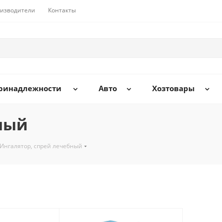
изводители
Контакты
принадлежности
Авто
Хозтовары
ный
Ингалятор, спрей лечебный