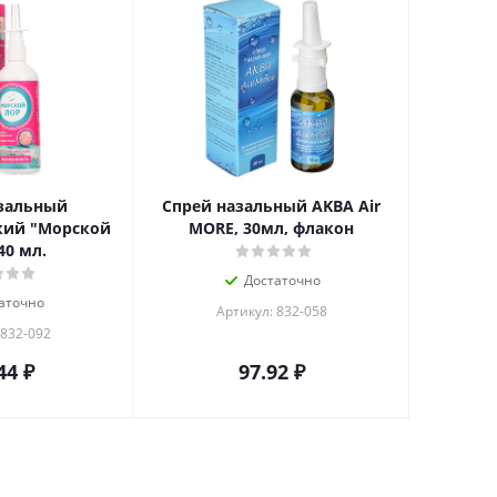
зальный
Спрей назальный AKBA Air
кий "Морской
MORE, 30мл, флакон
40 мл.
Достаточно
аточно
Артикул: 832-058
 832-092
44
₽
97.92
₽