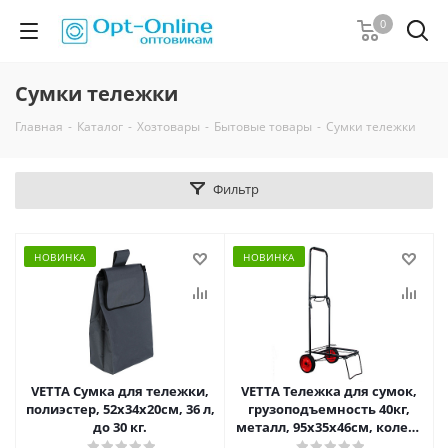
0
Сумки тележки
Главная
-
Каталог
-
Хозтовары
-
Бытовые товары
-
Сумки тележки
Фильтр
НОВИНКА
НОВИНКА
VETTA Сумка для тележки,
VETTA Тележка для сумок,
полиэстер, 52x34x20см, 36 л,
грузоподъемность 40кг,
до 30 кг.
металл, 95х35х46см, колеса
d14см, черная