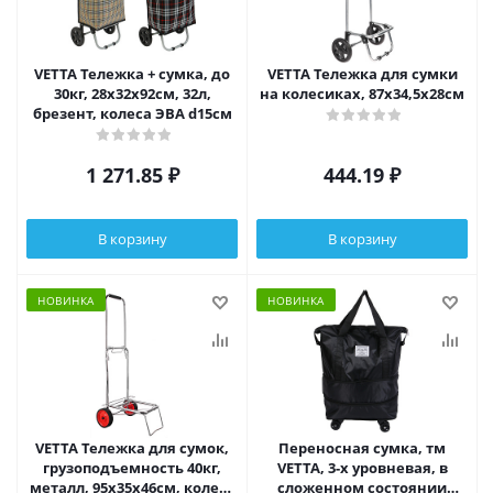
VETTA Тележка + сумка, до
VETTA Тележка для сумки
30кг, 28х32х92см, 32л,
на колесиках, 87x34,5x28см
брезент, колеса ЭВА d15см
1 271.85
₽
444.19
₽
В корзину
В корзину
НОВИНКА
НОВИНКА
VETTA Тележка для сумок,
Переносная сумка, тм
грузоподъемность 40кг,
VETTA, 3-х уровневая, в
металл, 95х35х46см, колеса
сложенном состоянии