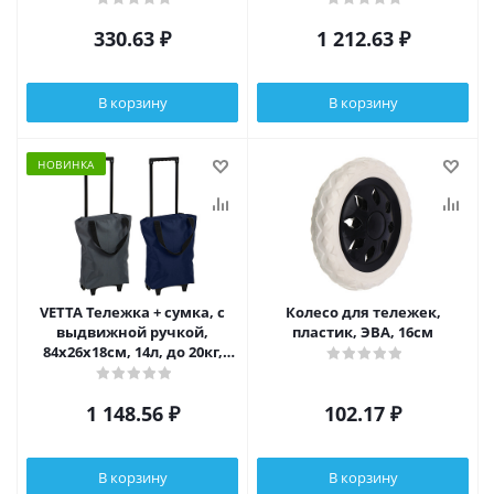
330.63
₽
1 212.63
₽
В корзину
В корзину
НОВИНКА
VETTA Тележка + сумка, с
Колесо для тележек,
выдвижной ручкой,
пластик, ЭВА, 16см
84х26х18см, 14л, до 20кг,
ткань оксфорд 600D, колеса
ПУ
1 148.56
₽
102.17
₽
В корзину
В корзину