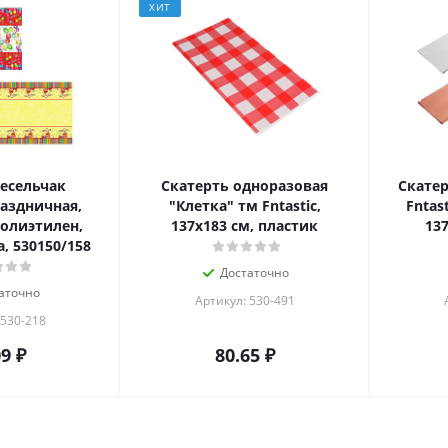
ХИТ
есельчак
Скатерть одноразовая
Скатер
аздничная,
"Клетка" тм Fntastic,
Fntas
полиэтилен,
137x183 см, пластик
137
, 530150/158
Достаточно
аточно
Артикул: 530-491
 530-218
09
₽
80.65
₽