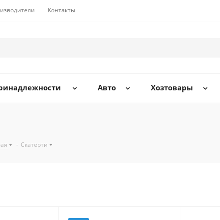
изводители
Контакты
принадлежности
Авто
Хозтовары
вая
-
Скатерти