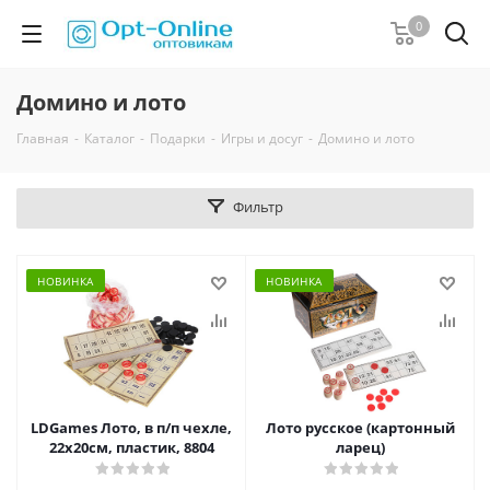
0
Домино и лото
Главная
-
Каталог
-
Подарки
-
Игры и досуг
-
Домино и лото
Фильтр
НОВИНКА
НОВИНКА
LDGames Лото, в п/п чехле,
Лото русское (картонный
22х20см, пластик, 8804
ларец)