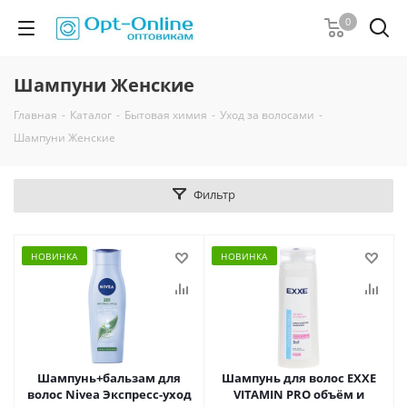
0
Шампуни Женские
Главная
-
Каталог
-
Бытовая химия
-
Уход за волосами
-
Шампуни Женские
Фильтр
НОВИНКА
НОВИНКА
Шампунь+бальзам для
Шампунь для волос EXXE
волос Nivea Экспресс-уход
VITAMIN PRO объём и