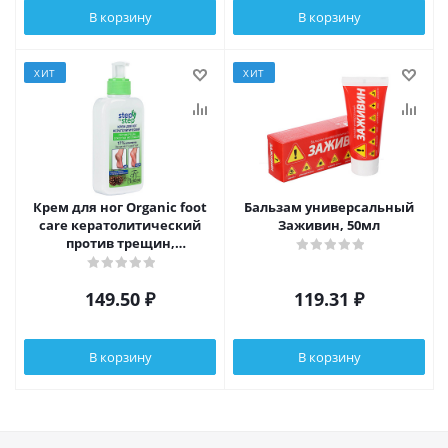
В корзину
В корзину
ХИТ
ХИТ
Крем для ног Organic foot
Бальзам универсальный
care кератолитический
Заживин, 50мл
против трещин,
натоптышей, огрубевшей
кожи, 250мл
149.50
₽
119.31
₽
В корзину
В корзину