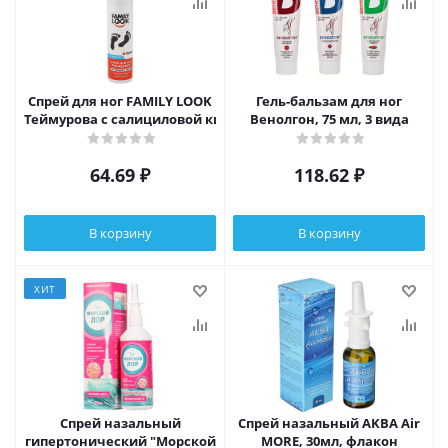
Спрей для ног FAMILY LOOK
Гель-бальзам для ног
Теймурова с салициловой кислотой, 220мл
Венолгон, 75 мл, 3 вида
64.69
₽
118.62
₽
В корзину
В корзину
ХИТ
Спрей назальный
Спрей назальный AKBA Air
гипертонический "Морской
MORE, 30мл, флакон