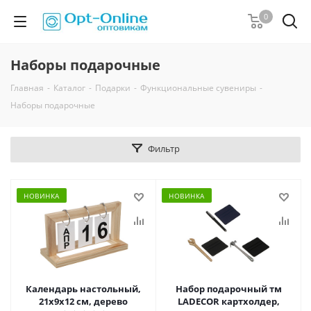
0
Наборы подарочные
Главная
-
Каталог
-
Подарки
-
Функциональные сувениры
-
Наборы подарочные
Фильтр
НОВИНКА
НОВИНКА
Календарь настольный,
Набор подарочный тм
21x9x12 см, дерево
LADECOR картхолдер,