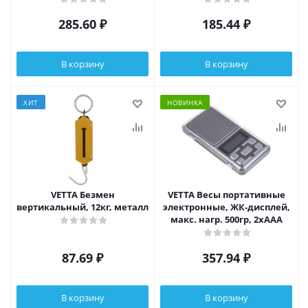
285.60
₽
185.44
₽
В корзину
В корзину
ХИТ
НОВИНКА
VETTA Безмен
VETTA Весы портативные
вертикальный, 12кг, металл
электронные, ЖК-дисплей,
макс. нагр. 500гр, 2xААА
87.69
₽
357.94
₽
В корзину
В корзину