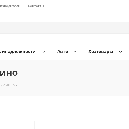
изводители
Контакты
принадлежности
Авто
Хозтовары
мино
. Домино