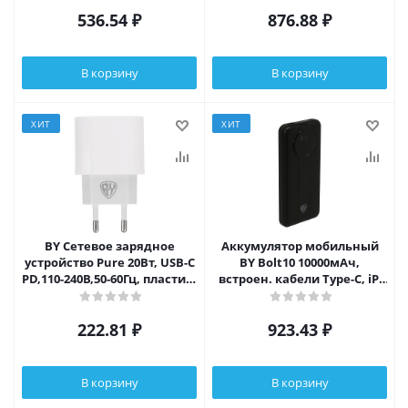
пластик,чёрн.
536.54
₽
876.88
₽
В корзину
В корзину
ХИТ
ХИТ
BY Сетевое зарядное
Аккумулятор мобильный
устройство Pure 20Вт, USB-C
BY Bolt10 10000мАч,
PD,110-240В,50-60Гц, пластик,
встроен. кабели Type-C, iP,
белый
20W, 3A, пластик, черный
222.81
₽
923.43
₽
В корзину
В корзину