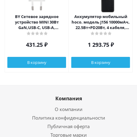
BY Сетевое зарядное
Аккумулятор мобильный
устройство MINI 30Вт
hoco. модель J156 10000мАч,
GaN,USB-C, USB-A,
22.5Вт+PD20Вт, 4 кабеля,
QC,PD,PPS,110-240В,50-
черный
60Гц,пластик,белый
431.25
₽
1 293.75
₽
В корзину
В корзину
Компания
О компании
Политика конфиденциальности
Публичная оферта
Торговые марки