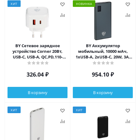
ХИТ
НОВИНКА
BY Сетевое зарядное
BY Аккумулятор
устройство Corner 20Вт,
мобильный, 10000 мАч,
USB-C, USB-A, QC,PD,110-
1xUSB-A, 2xUSB-C, 20W, 3A,
240В,50-60Гц, пластик,
металл, серый
белый
326.04
₽
954.10
₽
В корзину
В корзину
ХИТ
ХИТ