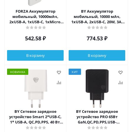
FORZA Аккумулятор
BY Аккумулятор
мобильный, 10000мАч,
мобильный, 10000 мАч,
2xUSB-A, 1xUSB-C, 1xMicro-
1xUSB-A, 2xUSB-C, 20W, 3A,
USB, ребристый, 10W, белый
пластик, черный
542.58
₽
774.53
₽
В корзину
В корзину
НОВИНКА
ХИТ
BY Сетевое зарядное
BY Сетевое зарядное
устройство Smart 2*USB-C,
устройство PRO 65Вт
1* USB-A, QC,PD,PPS, 40 Вт,
GaN,QC,PD,PPS,USB-
110-240 В, 50-60 гц, белый
A,3xType-C,110-240В,50-60Гц,