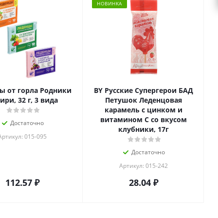
НОВИНКА
ы от горла Родники
BY Русские Супергерои БАД
ири, 32 г, 3 вида
Петушок Леденцовая
карамель с цинком и
витамином С со вкусом
Достаточно
клубники, 17г
Артикул: 015-095
Достаточно
Артикул: 015-242
112.57
₽
28.04
₽