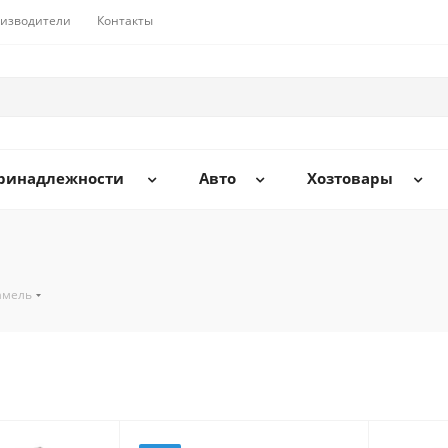
изводители
Контакты
принадлежности
Авто
Хозтовары
амель