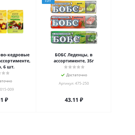
ХИТ
во-кедровые
БОБС Леденцы, в
ассортименте,
ассортименте, 35г
, 6 шт.
Достаточно
аточно
Артикул: 475-250
 015-009
81
₽
43.11
₽